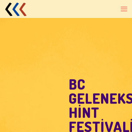
BC
GELENEK
HİNT
FESTİVAL