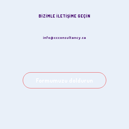
BİZİMLE İLETİŞİME GEÇİN
info@ccconsultancy.ca
Formumuzu doldurun